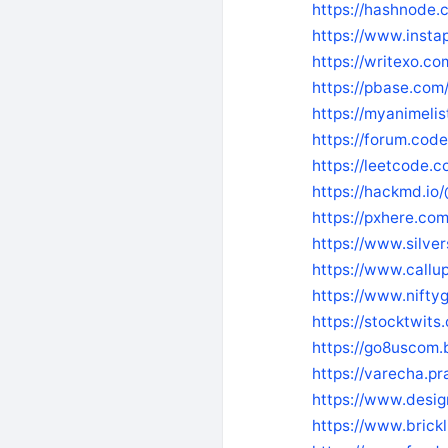
https://hashnode
https://www.inst
https://writexo.c
https://pbase.co
https://myanimelis
https://forum.cod
https://leetcode.
https://hackmd.i
https://pxhere.c
https://www.silve
https://www.callu
https://www.nift
https://stocktwit
https://go8uscom.
https://varecha.p
https://www.desig
https://www.bric