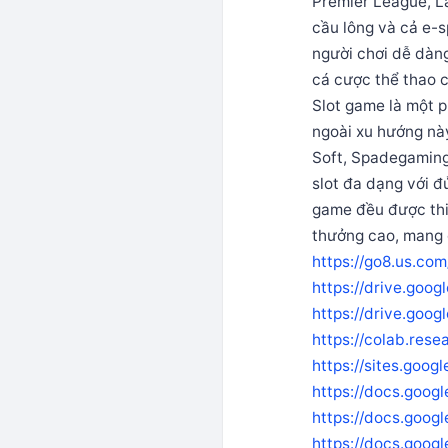
Premier League, L
cầu lông và cả e-s
người chơi dễ dàng
cá cược thể thao c
Slot game là một 
ngoài xu hướng nà
Soft, Spadegaming,
slot đa dạng với đ
game đều được thiế
thưởng cao, mang đ
https://go8.us.com
https://drive.goo
https://drive.go
https://colab.re
https://sites.goo
https://docs.goo
https://docs.goo
https://docs.goo