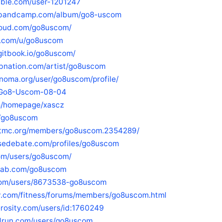
able.com/user-1201247
.bandcamp.com/album/go8-uscom
loud.com/go8uscom/
r.com/u/go8uscom
gitbook.io/go8uscom/
bnation.com/artist/go8uscom
anoma.org/user/go8uscom/profile/
h/Go8-Uscom-08-04
om/homepage/xascz
i/go8uscom
otmc.org/members/go8uscom.2354289/
sedebate.com/profiles/go8uscom
om/users/go8uscom/
lab.com/go8uscom
.com/users/8673538-go8uscom
y.com/fitness/forums/members/go8uscom.html
rosity.com/users/id:1760249
drun.com/users/go8uscom