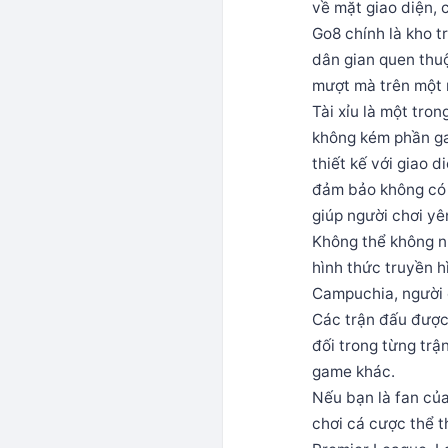
về mặt giao diện, 
Go8 chính là kho t
dân gian quen thuộ
mượt mà trên một n
Tài xỉu là một tron
không kém phần gay
thiết kế với giao 
đảm bảo không có đ
giúp người chơi y
Không thể không n
hình thức truyền hì
Campuchia, người 
Các trận đấu được 
đối trong từng trậ
game khác.
Nếu bạn là fan của
chơi cá cược thể t