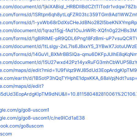
gle.com/document/d/1jkiXABiql_HRBDIIBdCZtTITodr1vdqw78Z
ogle.com/forms/d/1SRtpn6qh8ytLqFZR03tc359TGm9Ad1WWZm
ogle.com/forms/d/1-yxWb68rDdXsCHeJdBNo282I5beKNXYmpR
gle.com/document/d/1qraz15gj-fAd1OuJnWRt-XQfn0g22HBs3
gle.com/forms/d/1gBlRIME-pR9QDL6Png18FzBmi-uP7vsuQCRT
gle.com/document/d/1tLslgy-2xL7Is6J8xxY5_3YBwX7JotuUWz
gle.com/forms/d/14GuVI_BXMrBBSIQa-qmu6DKFpJUIhE8qKqN
ogle.com/document/d/15U27wxd42Pz14yxRuFG3mhCbWUP5Bz
gle.com/maps/d/edit?mid=1U9fVqz9WJ85dUd3EopArdgKlpTM
ogle.com/earth/d/1BSotP3hQqTYHphE1dpxKKA_68aVpjNdt?usp=
e.com/maps/d/edit?
5dUd3EopArdgKlpTM9dNU&ll=10.811580482810061%2C106
ogle.com/g/go8-uscom1
ogle.com/g/go8-uscom1/c/ne9ICd1aE38
book.com/go8uscom
uscom