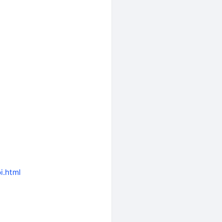
i.html