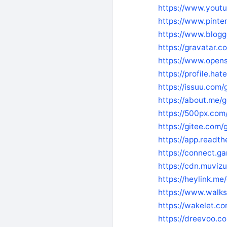
https://www.you
https://www.pinte
https://www.blog
https://gravatar.
https://www.open
https://profile.ha
https://issuu.com
https://about.me
https://500px.co
https://gitee.com
https://app.readt
https://connect.
https://cdn.muviz
https://heylink.m
https://www.walk
https://wakelet.
https://dreevoo.c