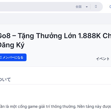
Go8 – Tặng Thưởng Lớn 1.888K C
Đăng Ký
メンバーになる
イベント
ついて
n là một cổng game giải trí thông thường. Nền tảng này đượ