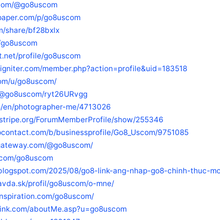
.com/@go8uscom
apaper.com/p/go8uscom
om/share/bf28bxlx
m/go8uscom
t.net/profile/go8uscom
eigniter.com/member.php?action=profile&uid=183518
com/u/go8uscom/
o/@go8uscom/ryt26URvgg
om/en/photographer-me/4713026
rstripe.org/ForumMemberProfile/show/255346
pcontact.com/b/businessprofile/Go8_Uscom/9751085
ygateway.com/@go8uscom/
s.com/go8uscom
blogspot.com/2025/08/go8-link-ang-nhap-go8-chinh-thuc-mo
ravda.sk/profil/go8uscom/o-mne/
nspiration.com/go8uscom/
klink.com/aboutMe.asp?u=go8uscom