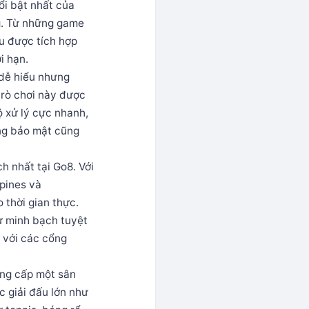
ổi bật nhất của
ng. Từ những game
u được tích hợp
i hạn.
, dễ hiểu nhưng
trò chơi này được
ộ xử lý cực nhanh,
ống bảo mật cũng
 nhất tại Go8. Với
ppines và
thời gian thực.
sự minh bạch tuyệt
o với các cổng
ung cấp một sân
c giải đấu lớn như