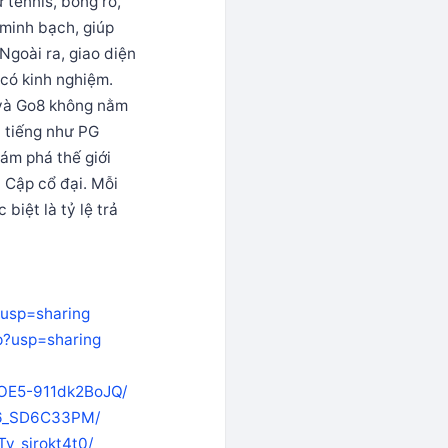
tennis, bóng rổ,
 minh bạch, giúp
Ngoài ra, giao diện
 có kinh nghiệm.
 và Go8 không nằm
h tiếng như PG
hám phá thế giới
i Cập cổ đại. Mỗi
iệt là tỷ lệ trả
usp=sharing
p?usp=sharing
eOE5-911dk2BoJQ/
Ml6_SD6C33PM/
_sjrokt4t0/